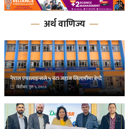
अर्थ वाणिज्य
नेपाल एयरलाइन्सले ५ वटा जहाज लिलामीमा बेच्दै
बिहीबार, पुस ५, २०८०