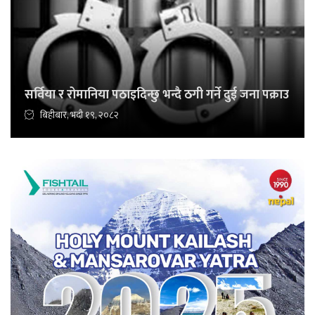
सर्विया र रोमानिया पठाइदिन्छु भन्दै ठगी गर्ने दुई जना पक्राउ
बिहीबार, भदौ १९, २०८२