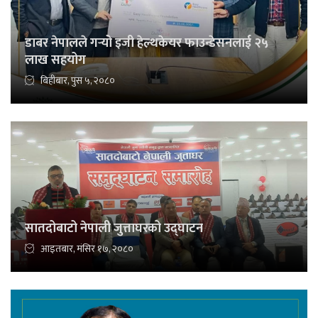
डाबर नेपालले गर्‍यो इजी हेल्थकेयर फाउन्डेसनलाई २५
लाख सहयोग
बिहीबार, पुस ५, २०८०
सातदोबाटो नेपाली जुत्ताघरको उद्घाटन
आइतबार, मंसिर १७, २०८०