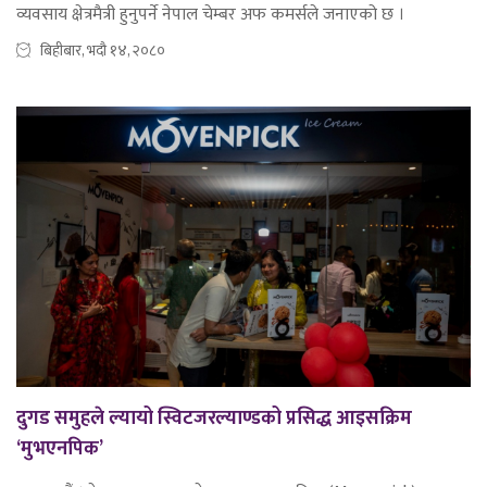
व्यवसाय क्षेत्रमैत्री हुनुपर्ने नेपाल चेम्बर अफ कमर्सले जनाएको छ ।
बिहीबार, भदौ १४, २०८०
दुगड समुहले ल्यायो स्विटजरल्याण्डको प्रसिद्ध आइसक्रिम
‘मुभएनपिक’