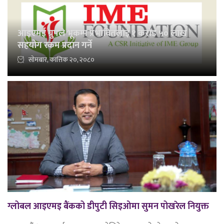
आइएमई ग्रुपले भूकम्प प्रभावितलाई १ करोड ५० लाख
सहयोग रकम प्रदान गर्ने
सोमबार, कात्तिक २०, २०८०
ग्लोबल आइएमइ बैंकको डीपुटी सिइओमा सुमन पोखरेल नियुक्त