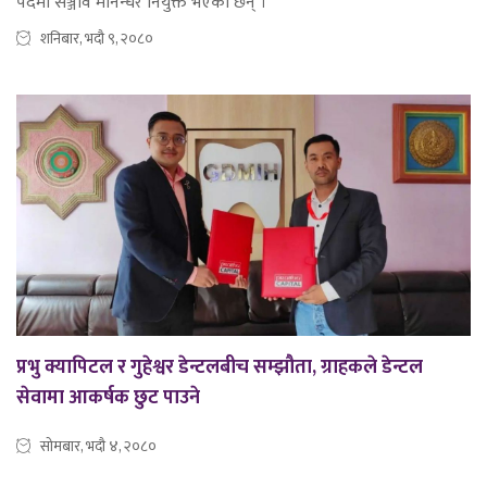
पदमा सञ्जीव मानन्धर नियुक्त भएका छन् ।
शनिबार, भदौ ९, २०८०
प्रभु क्यापिटल र गुहेश्वर डेन्टलबीच सम्झौता, ग्राहकले डेन्टल
सेवामा आकर्षक छुट पाउने
सोमबार, भदौ ४, २०८०