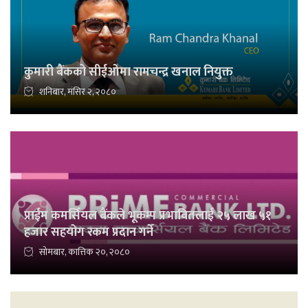
कुमारी बैंकको सीईओमा रामचन्द्र खनाल नियुक्त
शनिबार, मंसिर २, २०८०
प्राईम कमर्सियल बैंकले भूकम्प प्रभावितलाई २५ लाख ५१
हजार सहयोग रकम प्रदान गर्ने
सोमबार, कात्तिक २०, २०८०