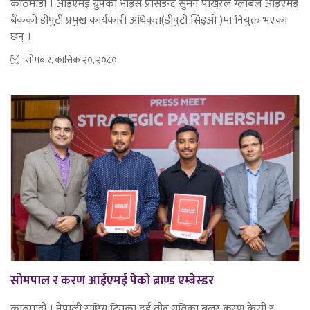
काठमाडौं । आइएमई ग्रुपका भाइस प्रेसिडेन्ट सुमन पोखरेल ग्लोबल आइएमइ
बैंकको डीपुटी प्रमुख कार्यकारी अधिकृत(डीपुटी सिइओ )मा नियुक्त भएका
छन् ।
सोमबार, कात्तिक २०, २०८०
सोमपाल र करण आईएमई पेको ब्राण्ड एम्बेस्डर
काठमाडौं । नेपाली राष्ट्रिय टिमका दुई तीव्र गतिका बलर करण केसी र