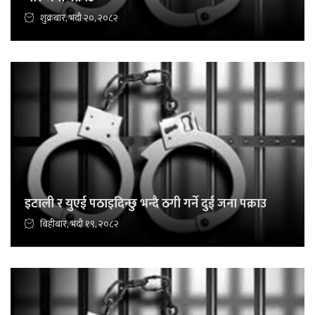
शुक्रबार, भदौ २०, २०८२
इटाली र युएई पठाइदिन्छु भन्दै ठगी गर्ने दुई जना पक्राउ
बिहीबार, भदौ १९, २०८२