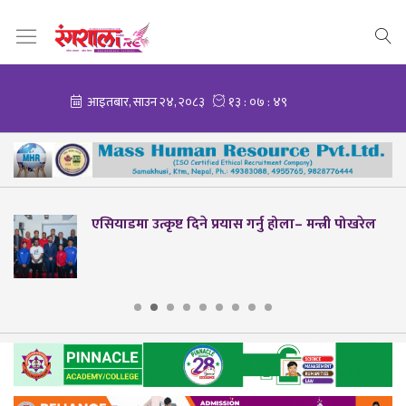
 पोखरेल
मोरल तेक्वान्दोमा हिमशिखर टिम च्याम्पियन