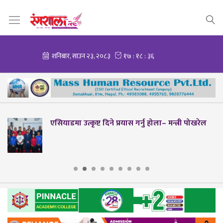
मन्त्री पोखरेल
मोरल तेक्वान्दोमा हिमशिखर टिम च्याम्प