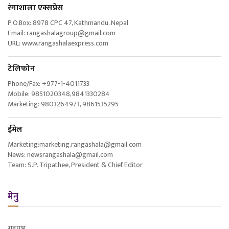
रंगाशाला एक्सप्रेस
P.O.Box: 8978 CPC 47, Kathmandu, Nepal
Email: rangashalagroup@gmail.com
URL: www.rangashalaexpress.com
टेलिफोन
Phone/Fax: +977-1-4011733
Mobile: 9851020348,9841330284
Marketing: 9803264973, 9861535295
ईमेल
Marketing:marketing.rangashala@gmail.com
News: newsrangashala@gmail.com
Team: S.P. Tripathee, President & Chief Editor
मेनु
गृहपृष्ठ