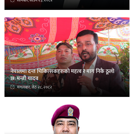
सोमबार, साउन १३, २०८२
नेपालमा दन्त चिकित्सकहरुको महत्व र माग निकै ठूलो
छ: मन्त्री यादव
मंगलबार, जेठ २८, २०८२