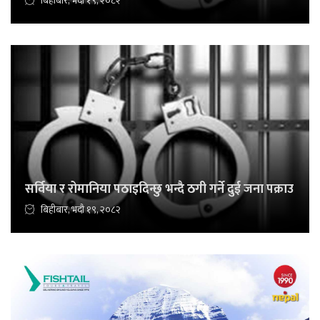
बिहीबार, भदौ १९, २०८२
सर्विया र रोमानिया पठाइदिन्छु भन्दै ठगी गर्ने दुई जना पक्राउ
बिहीबार, भदौ १९, २०८२