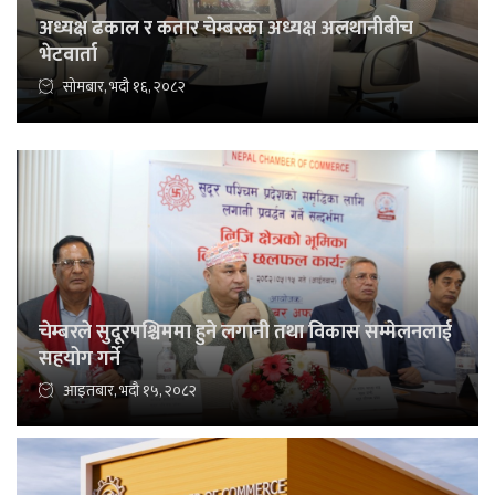
अध्यक्ष ढकाल र कतार चेम्बरका अध्यक्ष अलथानीबीच
भेटवार्ता
सोमबार, भदौ १६, २०८२
चेम्बरले सुदूरपश्चिममा हुने लगानी तथा विकास सम्मेलनलाई
सहयोग गर्ने
आइतबार, भदौ १५, २०८२