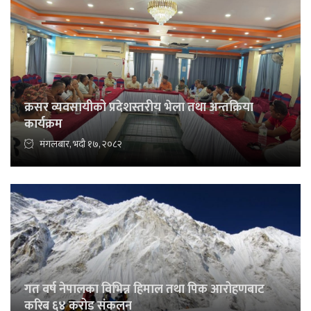
क्रसर व्यवसायीको प्रदेशस्तरीय भेला तथा अन्तक्रिया
कार्यक्रम
मंगलबार, भदौ १७, २०८२
गत वर्ष नेपालका विभिन्न हिमाल तथा पिक आरोहणबाट
करिब ६४ करोड संकलन