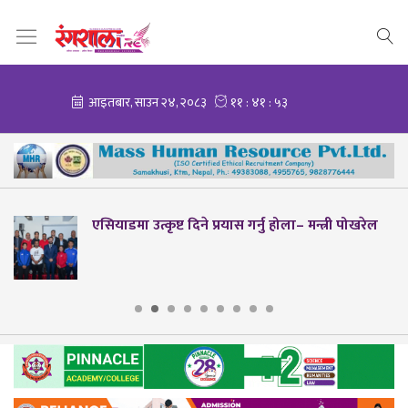
 पोखरेल
मोरल तेक्वान्दोमा हिमशिखर टिम च्याम्पियन