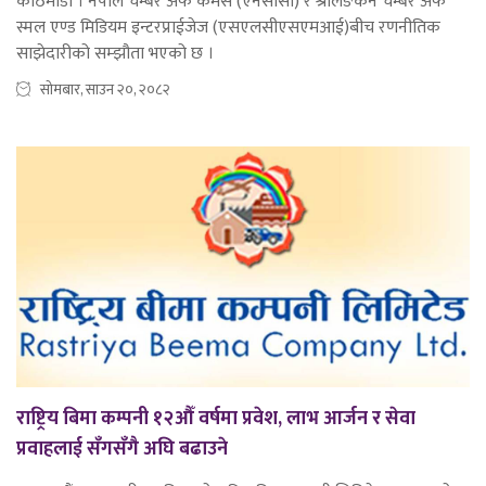
काठमाडौं । नेपाल चेम्बर अफ कमर्स (एनसीसी) र श्रीलङकन चेम्बर अफ
स्मल एण्ड मिडियम इन्टरप्राईजेज (एसएलसीएसएमआई)बीच रणनीतिक
साझेदारीको सम्झौता भएको छ ।
सोमबार, साउन २०, २०८२
राष्ट्रिय बिमा कम्पनी १२औँ वर्षमा प्रवेश, लाभ आर्जन र सेवा
प्रवाहलाई सँगसँगै अघि बढाउने