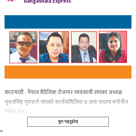
Rangashala Express
काठमाडौ : नेपाल वैदेशिक रोजगार व्यवसायी संघका अध्यक्ष
भुवनसिंह गुरुङले संघको कार्यसमितिमा ४ जना सदस्य मनोनीत
गरेका छन् ।
पूरा पढ्नूहोस्
=