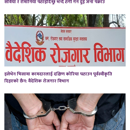
सर्विया र रोमानिया पठाइदिन्छु भन्दै ठगी गर्ने दुई जना पक्राउ
इसेभेन भिसामा कामदारलाई दक्षिण कोरिया पठाउन पूर्वस्वीकृति
दिइएको छैन: वैदेशिक रोजगार विभाग