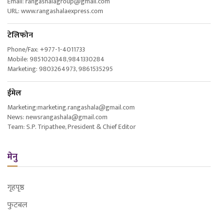
Email: rangashalagroup@gmail.com
URL: www.rangashalaexpress.com
टेलिफोन
Phone/Fax: +977-1-4011733
Mobile: 9851020348,9841330284
Marketing: 9803264973, 9861535295
ईमेल
Marketing:marketing.rangashala@gmail.com
News: newsrangashala@gmail.com
Team: S.P. Tripathee, President & Chief Editor
मेनु
गृहपृष्ठ
फुटबल