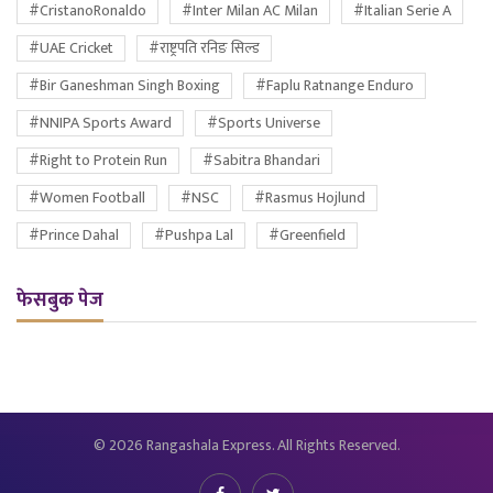
#CristanoRonaldo
#Inter Milan AC Milan
#Italian Serie A
#UAE Cricket
#राष्ट्रपति रनिङ सिल्ड
#Bir Ganeshman Singh Boxing
#Faplu Ratnange Enduro
#NNIPA Sports Award
#Sports Universe
#Right to Protein Run
#Sabitra Bhandari
#Women Football
#NSC
#Rasmus Hojlund
#Prince Dahal
#Pushpa Lal
#Greenfield
फेसबुक पेज
© 2026 Rangashala Express. All Rights Reserved.