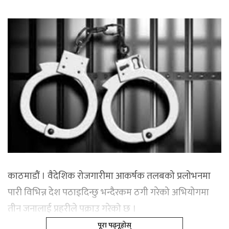
काठमाडौं । वैदेशिक रोजगारीमा आकर्षक तलबको प्रलोभनमा
पारी विभिन्न देश पठाइदिन्छु भन्दैरकम ठगी गरेको अभियोगमा
तीन जनालाई प्रहरीले पक्राउ गरेको छ ।
पूरा पढ्नूहोस्