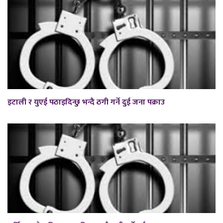
इटाली र युएई पठाइदिन्छु भन्दै ठगी गर्ने दुई जना पक्राउ