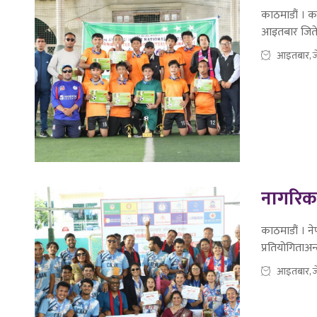
काठमाडौं । का
आइतबार जिते
आइतबार, ज
नागरिक 
काठमाडौं । न
प्रतियोगिताअ
आइतबार, ज