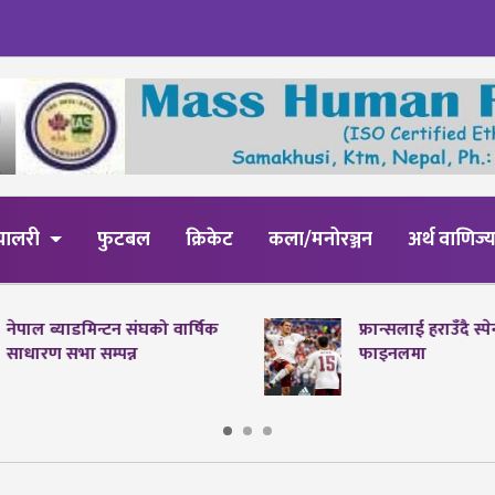
्यालरी
फुटबल
क्रिकेट
कला/मनोरञ्जन
अर्थ वाणिज्
नेपाल ब्याडमिन्टन संघको वार्षिक
फ्रान्सलाई हराउँदै स्
साधारण सभा सम्पन्न
फाइनलमा