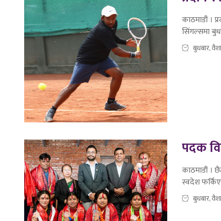
काठमाडौं । प्
सिंगल्समा बु
बुधबार, वै
पदक विज
काठमाडौं । छ
स्वदेश फर्कि
बुधबार, वै