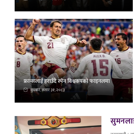
फ्रान्सलाई हराउँदै स्पेन विश्वकपको फाइनलमा
बुधबार, असार ३१, २०८३
सुमनलाई