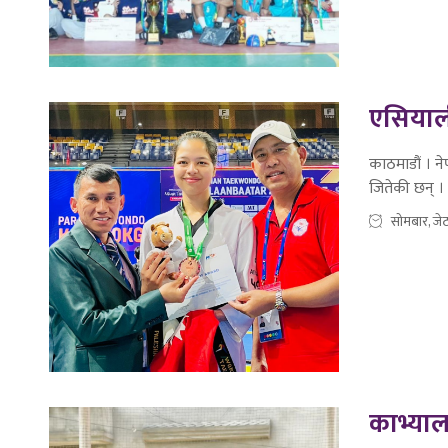
एसियाली
काठमाडौं । ने
जितेकी छन् ।
सोमबार, जे
काभ्या