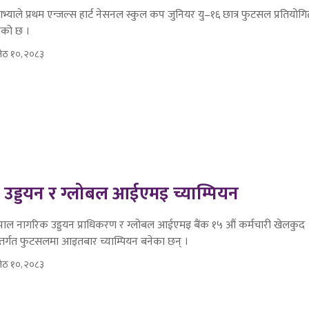
भ्याले प्रथम एन्जल्स हार्ट नेसनल स्कुल कप जुनियर यु–१६ छात्र फुटसल प्रतियोग
को छ ।
ेठ १०, २०८३
उड्डयन र ग्लोबल आईएमइ च्याम्पियन
ेपाल नागरिक उड्डयन प्राधिकरण र ग्लोबल आईएमइ बैंक १५ औं कर्मचारी खेलकुद
न्तर्गत फुटसलमा आइतबार च्याम्पियन बनेका छन् ।
ेठ १०, २०८३