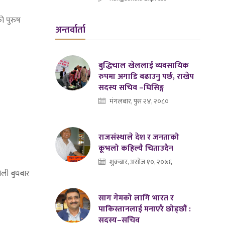
ो पुरुष
अन्तर्वार्ता
बुद्धिचाल खेललाई व्यवसायिक
रुपमा अगाडि बढाउनु पर्छ, राखेप
सदस्य सचिव –घिसिङ्ग
मंगलबार, पुस २४, २०८०
राजसंस्थाले देश र जनताको
कूभलो कहिल्यै चिताउदैन
शुक्रबार, असोज १०, २०७६
ोली बुधबार
साग गेमको लागि भारत र
पाकिस्तानलाई मनाएरै छोड्छौं :
सदस्य–सचिव