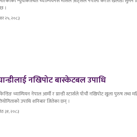
ेरिकाको न्युयोर्कस्थित च्याम्पियनस मार्सल आर्ट्सले नेपाली कराते खेलाडी सुमन
 छ ।
सार २५, २०८३
 ग्रान्डीलाई नखिपोट बास्केटबल उपाधि
ेन्डिङ च्याम्पियन नेपाल आर्मी र ग्रान्डी स्टार्सले पाँचौं नखिपोट खुला पुरुष तथा म
रतियोगिताको उपाधि शनिबार जितेका छन् ।
ेठ ३१, २०८३