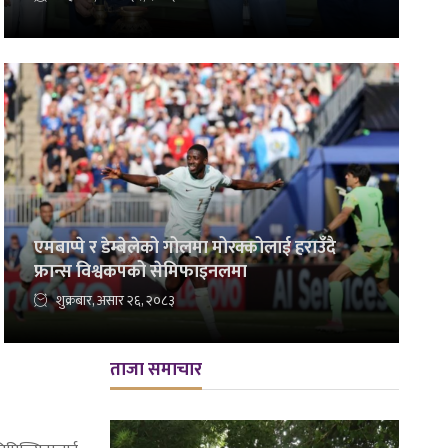
एमबाप्पे र डेम्बेलेको गोलमा मोरक्कोलाई हराउँदै
फ्रान्स विश्वकपको सेमिफाइनलमा
शुक्रबार, असार २६, २०८३
ताजा समाचार