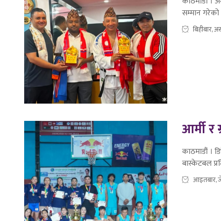
काठमाडौं । अम
सम्मान गरेको
बिहीबार, अ
आर्मी र
काठमाडौं । डिफ
बास्केटबल प्
आइतबार, ज