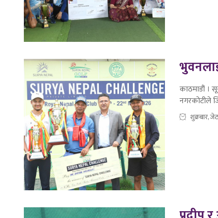
भुवनलाई
काठमाडौं । सू
नगरकोटीले जि
शुक्रबार, ज
प्रदीप