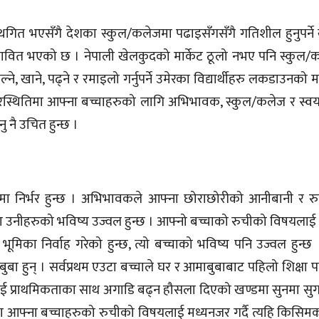
ा स्थगित भएसँगै देशका स्कुल/कलेजमा पढाइसँगसँगै गतिशील हुनुपर्ने खे
रभावित भएको छ । नेपाली खेलकुदको मार्केट ठूलो नभए पनि स्कुल/
ने, खाने, पढ्ने र रमाइलो गर्नुपर्ने उमेरका विद्यार्थीहरु लकडाउनको म
िस्थितिमा आफ्ना बच्चाहरुको लागि अभिभावक, स्कुल/कलेज र स्वयम् व
िनु नै उचित हुन्छ ।
ातमा निर्भर हुन्छ । अभिभावकले आफ्ना छोराछोरीको आनीबानी र 
ा उनीहरुको भविष्य उज्वल हुन्छ । आफ्नो बच्चाको रुचीको विषयलाई
ूमिका निर्वाह गरेको हुन्छ, त्यो बच्चाको भविष्य पनि उज्वल हुन्छ । 
ुबा हुन् । सर्वप्रथम एउटा बच्चाले घर र आमाबुबाबाट पहिलो शिक्षा प
ई प्राथमिकताका साथ अगाडि बढ्न हौसला दिएको खण्डमा सुनमा सुगन
का आफ्ना बच्चाहरुको रुचीको विषयलाई मध्यनजर गर्दै त्यहि किसि