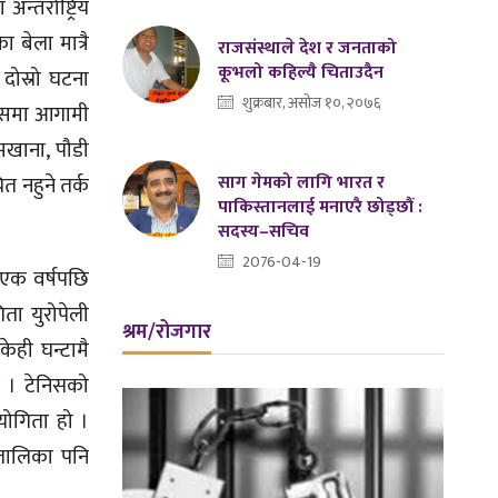
तर्राष्ट्रिय
 बेला मात्रै
राजसंस्थाले देश र जनताको
कूभलो कहिल्यै चिताउदैन
ोस्रो घटना
शुक्रबार, असोज १०, २०७६
न्समा आगामी
मखाना, पौडी
साग गेमको लागि भारत र
त नहुने तर्क
पाकिस्तानलाई मनाएरै छोड्छौं :
सदस्य–सचिव
2076-04-19
 एक वर्षपछि
ता युरोपेली
श्रम/रोजगार
ेही घन्टामै
ो । टेनिसको
तियोगिता हो ।
 तालिका पनि