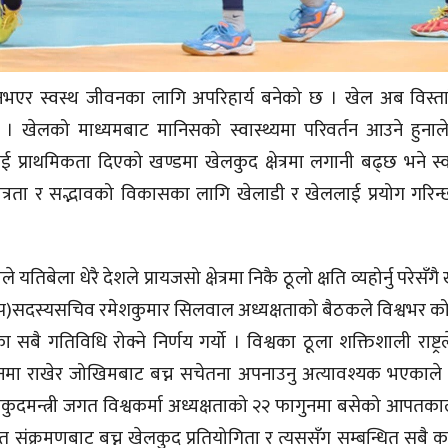
नभएर स्वस्थ जीवनका लागि अपरिहार्य बनेको छ । खेल अब विस्त
 । खेलको माध्यमबाट मानिसको स्वास्थ्यमा परिवर्तन आउने हुना
प्राथमिकता दिएको खण्डमा खेलकुद क्षेत्रमा लगानी बढ्छ भने स्वास्थ
च मित्रता र सद्भावको विकासका लागि खेलाडी र खेललाई प्रयोग गरिन
ला धेरै देशले प्रायजसो क्षेत्रमा निकै ठूलो क्षति व्यहोर्नु परेसँगै खे
ाखेप)सदस्यसचिव रमेशकुमार सिलवाल अध्यक्षताको बैठकले विश्वभर 
ै गतिविधि रोक्ने निर्णय गर्यो । विश्वका ठूला शक्तिशाली राष्ट्र
मा राखेर जोखिमबाट बच्न सचेतना अपनाउनु अत्यावश्यक भएकाले य
ुदमन्त्री जगत विश्वकर्मा अध्यक्षताको २२ फागुनमा बसेको आपतक
संक्रमणबाट बच्न खेलकुद प्रतियोगिता र त्यससँग सम्बन्धित सबै कार