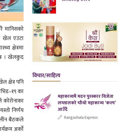
ारै मानिसको
ले खेल एउटा
्य क्षेत्रमा
्छ । खेलकुद
विचार/साहित्य
ल क्षेत्र पनि
कोभिड–१९ का
महाकाव्यमै मदन पुरस्कार विजेता
ले कोरोनाका
लम्सालको चौथो महाकाव्य ‘कल्प’
आउँदै
स्तो निर्णय
Rangashala Express
ालीन बैठकले
्यक्रम अर्को