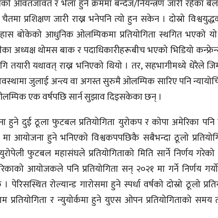
आवतजावत र भेला हुने क्रममा बन्देज/नियन्त्रण जारी रहेका बेला अन्
रशिक्षण जारी राख्न भनेपनि त्यो हुन सकेन । दोस्रो विश्वयुद्धका
हास बोकेको आधुनिक ओलम्पिकमा प्रतियोगिता स्थगित भएको यो द
ा अध्यक्ष थोमस बाक र पदाधिकारीहरूबीच भएको भिडियो कन्फ्रे
ि तयारी यथावत् राख्न भनिएको थियो । तर, सहभागीमध्ये धेरैले जि
 अवस्थामा जुलाई अन्त्य वा अगस्त सुरुमै ओलम्पिक सारिए पनि न्यायोचि
े त ओलम्पिक एक वर्षपछि सार्न सुझाव दिइसकेका छन् ।
ोजना हुने दुई ठूला फुटबल प्रतियोगिता युरोकप र कोपा अमेरिका पनि
 आयोजना हुने भनिएको विश्वकपपछिकै सबैभन्दा ठूलो प्रतियोगि
रोपेली फुटबल महासंघले प्रतियोगिताको मिति सार्ने निर्णय गरेको क
ेरिकाको आयोजकले पनि प्रतियोगिता सन् २०२१ मा गर्ने निर्णय गर्य
 । पेरिसस्थित रोल्यान्ड गारोसमा हुने स्पर्धा वर्षको दोस्रो ठूलो प्र
्लाम प्रतियोगिता र न्युयोर्कमा हुने युएस ओपन प्रतियोगिताको समय