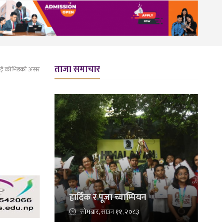
ताजा समाचार
ीलाई कोभिडको असर
हार्दिक र पूजा च्याम्पियन
सोमबार, साउन ११, २०८३