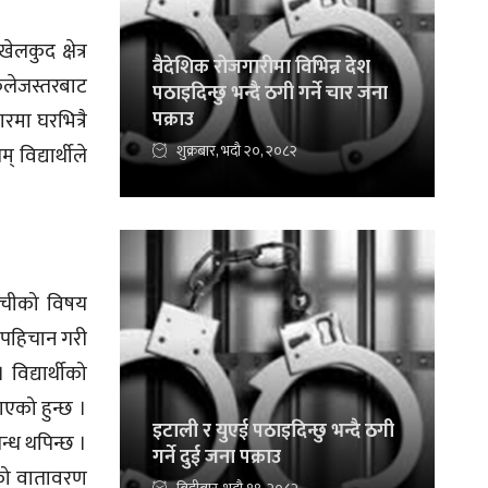
लकुद क्षेत्र
वैदेशिक रोजगारीमा विभिन्न देश
कलेजस्तरबाट
पठाइदिन्छु भन्दै ठगी गर्ने चार जना
पक्राउ
ारमा घरभित्रै
शुक्रबार, भदौ २०, २०८२
िद्यार्थीले
रुचीको विषय
 पहिचान गरी
विद्यार्थीको
ाएको हुन्छ ।
इटाली र युएई पठाइदिन्छु भन्दै ठगी
्ध थपिन्छ ।
गर्ने दुई जना पक्राउ
मको वातावरण