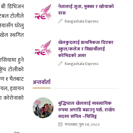
े बी डिभिजन
नेतालाई जुत्ता, मुक्का र खोयाको
त्रास
फुटबल टोलीले
Rangashala Express
ियासँग घरेलु
 खेल स्थगित
खेलकुदलाई प्राथमिकता दिएका
स्कुल/कलेज र विद्यार्थीलाई
कोभिडको असर
सियामा हुने
Rangashala Express
्रिय टोलीको
ारण १ चैतबाट
अन्तर्वार्ता
गेयल, ड्वायन
ामा कोरोनाको
बुद्धिचाल खेललाई व्यवसायिक
रुपमा अगाडि बढाउनु पर्छ, राखेप
सदस्य सचिव –घिसिङ्ग
मंगलबार, पुस २४, २०८०