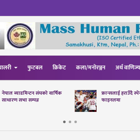
्यालरी
फुटबल
क्रिकेट
कला/मनोरञ्जन
अर्थ वाणिज्
नेपाल ब्याडमिन्टन संघको वार्षिक
फ्रान्सलाई हराउँदै स्
साधारण सभा सम्पन्न
फाइनलमा