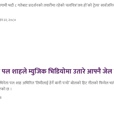
गामी भदौ ८ गतेबाट प्रदर्शनको तयारीमा रहेको चलचित्र‘जय हो’को ट्रेलर सार्वज
उन २२, २०८०
 पल शाहले म्युजिक भिडियोमा उतारे आफ्नै जे
िनेता पल शाह अभिनित ‘तिमीलाई हेर्ने बानी पर्‍यो’ बोलको हिट गीतको फिमेल भर
एको छ ।
8