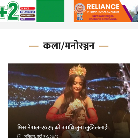
कला/मनोरञ्जन
मिस नेपाल-२०२५ को उपाधि लुना लुइँटेललाई
शनिबार, भदौ १४, २०८२