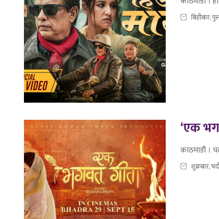
काठमाडौं । ह
बिहीबार, प
‘एक भगव
काठमाडौं । च
शुक्रबार, भ