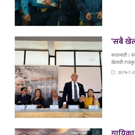
‘सबै खे
काठमाडौं । सन
खेलाडी राजकु
2079-7-2
गायिका 