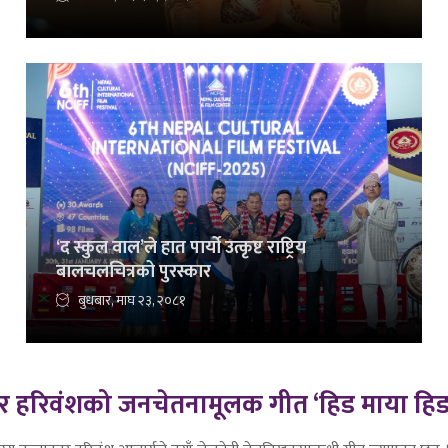
‘द स्कुल वाल’ले हात पार्यो उत्कृष्ट राष्ट्रिय
बालचलचित्रको पुरस्कार
बुधबार, माघ २३, २०८१
 हरिवंशको जनचेतनामूलक गीत ‘हिड माया हिड