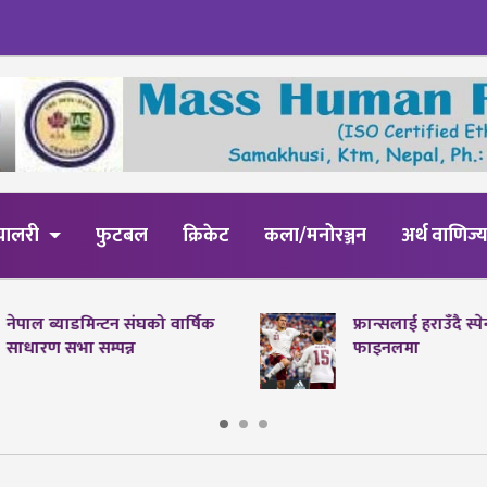
्यालरी
फुटबल
क्रिकेट
कला/मनोरञ्जन
अर्थ वाणिज्
नेपाल ब्याडमिन्टन संघको वार्षिक
फ्रान्सलाई हराउँदै स्
साधारण सभा सम्पन्न
फाइनलमा