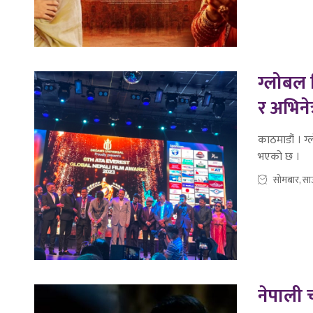
ग्लोबल फ
र अभिनेत
काठमाडौं । ग्
भएको छ ।
सोमबार, सा
नेपाली 