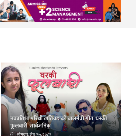
नवप्रतिभा परिधी खतिवडाको बालमैत्री गीत ‘घरकी
फूलबारी’ सार्वजनिक
सोमबार, जेठ २७, २०८२