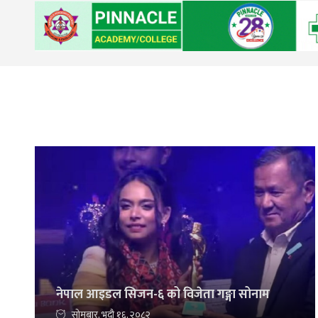
नेपाल आइडल सिजन-६ को विजेता गङ्गा सोनाम
सोमबार, भदौ १६, २०८२