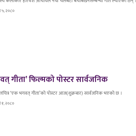
ास्य कलाकार हरिवंश आचार्यले नयाँ चेलबेटी बेचबिखनसम्बन्धी गीत ल्याएका छन् 
ुस ५, २०८०
त् गीता’ फिल्मको पोस्टर सार्वजनिक
लचित्र ‘एक भगवत् गीता’को पोस्टर आज(शुक्रबार) सार्वजनिक भएको छ ।
दौ १, २०८०