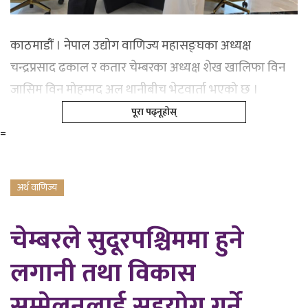
काठमाडौं । नेपाल उद्योग वाणिज्य महासङ्घका अध्यक्ष
चन्द्रप्रसाद ढकाल र कतार चेम्बरका अध्यक्ष शेख खालिफा विन
जासिम विन मोहम्मद अल थानीबीच भेटवार्ता भएको छ ।
पूरा पढ्नूहोस्
=
अर्थ वाणिज्य
चेम्बरले सुदूरपश्चिममा हुने
लगानी तथा विकास
सम्मेलनलाई सहयोग गर्ने