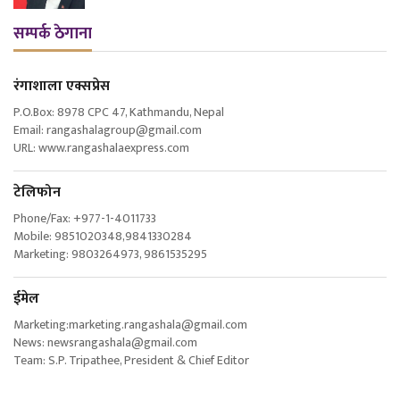
सम्पर्क ठेगाना
रंगाशाला एक्सप्रेस
P.O.Box: 8978 CPC 47, Kathmandu, Nepal
Email: rangashalagroup@gmail.com
URL: www.rangashalaexpress.com
टेलिफोन
Phone/Fax: +977-1-4011733
Mobile: 9851020348,9841330284
Marketing: 9803264973, 9861535295
ईमेल
Marketing:marketing.rangashala@gmail.com
News: newsrangashala@gmail.com
Team: S.P. Tripathee, President & Chief Editor