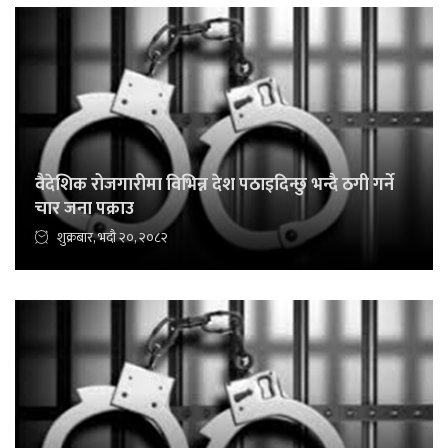
वैदेशिक रोजगारीमा विभिन्न देश पठाइदिन्छु भन्दै ठगी गर्ने
चार जना पक्राउ
शुक्रबार, भदौ २०, २०८२