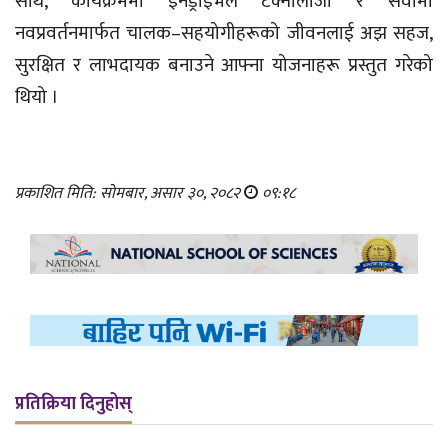
साथै, कार्यक्रममा इनड्राइभले टेक्नोलोजी र सेवामा
नवप्रवर्तनमार्फत चालक–सहयोगीहरूको जीवनलाई अझ सहज,
सुरक्षित र लाभदायक बनाउने आफ्ना योजनाहरू प्रस्तुत गरेको
थियो ।
प्रकाशित मिति: सोमबार, असार ३०, २०८२
०९:१८
प्रतिक्रिया दिनुहोस्