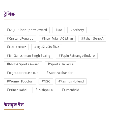
ट्रेण्डिङ
#NSJF Pulsar Sports Award
#RIA
#Archery
#CristanoRonaldo
#Inter Milan AC Milan
#Italian Serie A
#UAE Cricket
#राष्ट्रपति रनिङ सिल्ड
#Bir Ganeshman Singh Boxing
#Faplu Ratnange Enduro
#NNIPA Sports Award
#Sports Universe
#Right to Protein Run
#Sabitra Bhandari
#Women Football
#NSC
#Rasmus Hojlund
#Prince Dahal
#Pushpa Lal
#Greenfield
फेसबुक पेज