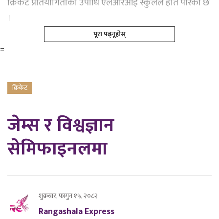
क्रिकेट प्रतियोगिताको उपाधि एलआरआई स्कुलले हात पारेको छ
।
पूरा पढ्नूहोस्
=
क्रिकेट
जेम्स र विश्वज्ञान
सेमिफाइनलमा
शुक्रबार, फागुन १५, २०८२
Rangashala Express