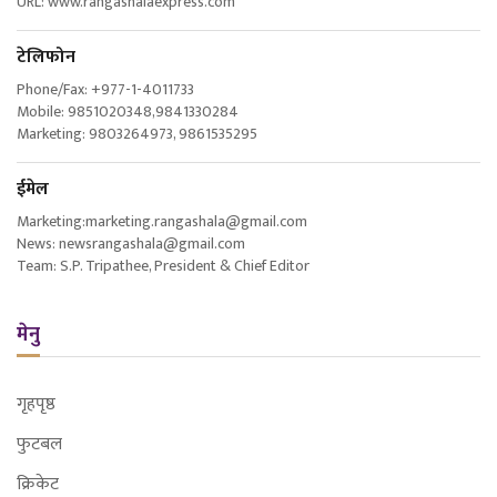
URL: www.rangashalaexpress.com
टेलिफोन
Phone/Fax: +977-1-4011733
Mobile: 9851020348,9841330284
Marketing: 9803264973, 9861535295
ईमेल
Marketing:marketing.rangashala@gmail.com
News: newsrangashala@gmail.com
Team: S.P. Tripathee, President & Chief Editor
मेनु
गृहपृष्ठ
फुटबल
क्रिकेट