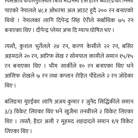
त्यसअघि कीर्तिपुरस्थित त्रिवि मैदानमा टस हारेर ब्याटिङको निम्तो
पाएको नेपालले ४८.१ ओभरमा अल आउट हुदै २०० रन बनाएको
थियो । नेपालका लागि दिपेन्द्र सिंह ऐरीले सर्बाधिक ७५ रन
बनाएका थिए । दीपेन्द्र प्लेयर अफ दि म्याच घोषित भए ।
त्यस्तै, कुशल भुर्तेलले २४ रन, करण केसीले २२ रन, बसिर
अहमदले २० रन, आरिफ सेख र सोमपाल कामीले समान १५/१५
रन बनाएका थिए । भीम सार्कीले १० रन बनाएका थिए भने
आसिफ शेखले ७ रन तथा कप्तान रोहित पौडेलले २ रन जोडेका
थिए ।
बलिङमा युएईका लागि अजय कुमार र जुनैद सिद्धिकीले समान
३/३ विकेट लिएका थिए भने खुजैमा तनवीरले २ विकेट लिएका
थिए । त्यस्तै; हैदर अली र मुहमद शहदादले समान १/१ विकेट
लिएका थिए ।