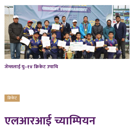
जेम्सलाई यु–१४ क्रिकेट उपाधि
क्रिकेट
एलआरआई च्याम्पियन