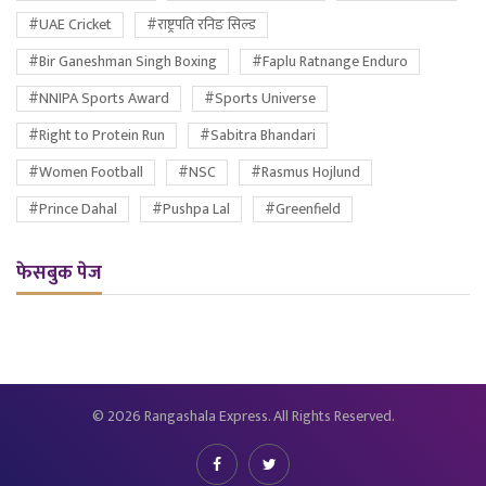
#UAE Cricket
#राष्ट्रपति रनिङ सिल्ड
#Bir Ganeshman Singh Boxing
#Faplu Ratnange Enduro
#NNIPA Sports Award
#Sports Universe
#Right to Protein Run
#Sabitra Bhandari
#Women Football
#NSC
#Rasmus Hojlund
#Prince Dahal
#Pushpa Lal
#Greenfield
फेसबुक पेज
© 2026 Rangashala Express. All Rights Reserved.