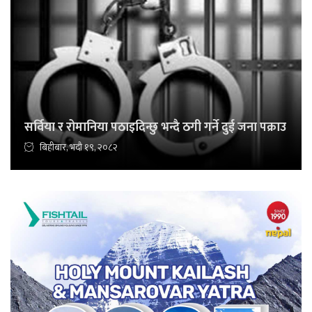
सर्विया र रोमानिया पठाइदिन्छु भन्दै ठगी गर्ने दुई जना पक्राउ
बिहीबार, भदौ १९, २०८२