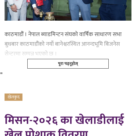
काठमाडौं । नेपाल ब्याडमिन्टन संघको वार्षिक साधारण सभा
बुधबार काठमाडौंको नयाँ बानेश्वरस्थित आनन्दभूमि बिजनेस
सेन्टरमा सम्पन्न भएको छ ।
पूरा पढ्नूहोस्
=
खेलकुद
मिसन-२०२६ का खेलाडीलाई
खेल पोशाक वितरण