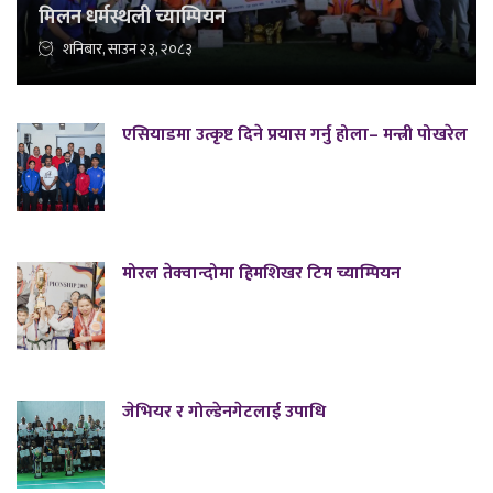
मिलन धर्मस्थली च्याम्पियन
शनिबार, साउन २३, २०८३
एसियाडमा उत्कृष्ट दिने प्रयास गर्नु होला– मन्त्री पोखरेल
मोरल तेक्वान्दोमा हिमशिखर टिम च्याम्पियन
जेभियर र गोल्डेनगेटलाई उपाधि