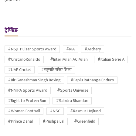
ट्रेण्डिङ
#NSJF Pulsar Sports Award
#RIA
#Archery
#CristanoRonaldo
#Inter Milan AC Milan
#Italian Serie A
#UAE Cricket
#राष्ट्रपति रनिङ सिल्ड
#Bir Ganeshman Singh Boxing
#Faplu Ratnange Enduro
#NNIPA Sports Award
#Sports Universe
#Right to Protein Run
#Sabitra Bhandari
#Women Football
#NSC
#Rasmus Hojlund
#Prince Dahal
#Pushpa Lal
#Greenfield