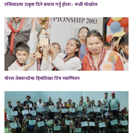
एसियाडमा उत्कृष्ट दिने प्रयास गर्नु होला– मन्त्री पोखरेल
मोरल तेक्वान्दोमा हिमशिखर टिम च्याम्पियन