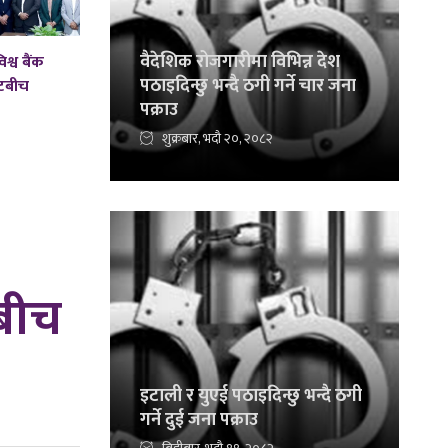
वैदेशिक रोजगारीमा विभिन्न देश
िश्व बैंक
पठाइदिन्छु भन्दै ठगी गर्ने चार जना
जुटबीच
पक्राउ
शुक्रबार, भदौ २०, २०८२
ीबीच
इटाली र युएई पठाइदिन्छु भन्दै ठगी
गर्ने दुई जना पक्राउ