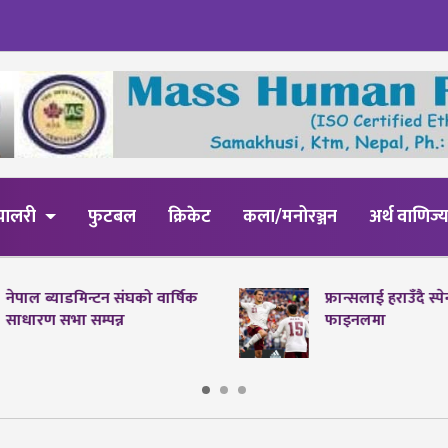
्यालरी
फुटबल
क्रिकेट
कला/मनोरञ्जन
अर्थ वाणिज्
नेपाल ब्याडमिन्टन संघको वार्षिक
फ्रान्सलाई हराउँदै स्
साधारण सभा सम्पन्न
फाइनलमा