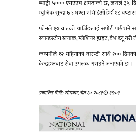
ब्याट्री ५००० एमएएच क्षमताको छ, जसले ३५ दिनस
म्युजिक सुन्दा ७५ घण्टा र भिडिओ हेर्दा १८ घण्टा
फोनले १० वाटको चार्जिङलाई सपोर्ट गर्छ भने साइ
स्यान्डस्टोन ब्ल्याक, ग्लेशियर ह्वाइट, वेभ ब्लू
कम्पनीले १२ महिनाको वारेन्टी साथै १०० दिनको र
केन्द्रहरूबाट सेवा उपलब्ध गराउने जनाएको छ ।
प्रकाशित मिति: सोमबार, चैत १०, २०८१
१६:०९