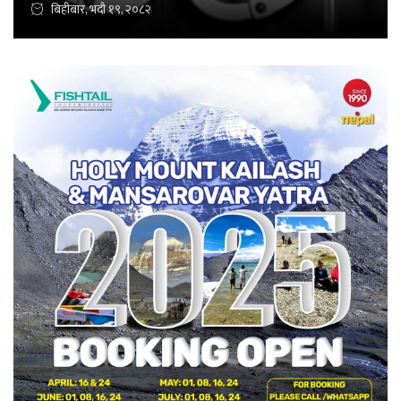
बिहीबार, भदौ १९, २०८२