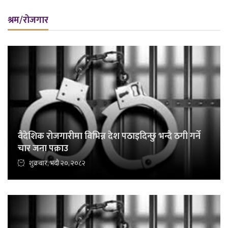
श्रम/रोजगार
वैदेशिक रोजगारीमा विभिन्न देश पठाइदिन्छु भन्दै ठगी गर्ने
चार जना पक्राउ
शुक्रबार, भदौ २०, २०८२