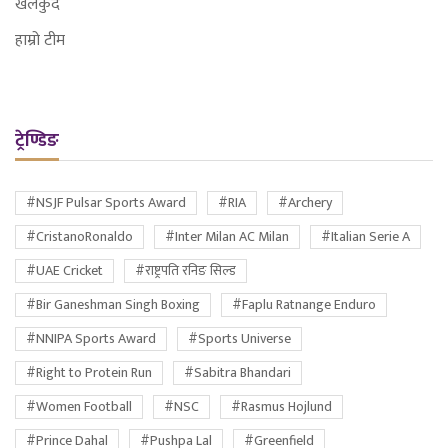
खेलकुद
हाम्रो टीम
ट्रेण्डिङ
#NSJF Pulsar Sports Award
#RIA
#Archery
#CristanoRonaldo
#Inter Milan AC Milan
#Italian Serie A
#UAE Cricket
#राष्ट्रपति रनिङ सिल्ड
#Bir Ganeshman Singh Boxing
#Faplu Ratnange Enduro
#NNIPA Sports Award
#Sports Universe
#Right to Protein Run
#Sabitra Bhandari
#Women Football
#NSC
#Rasmus Hojlund
#Prince Dahal
#Pushpa Lal
#Greenfield